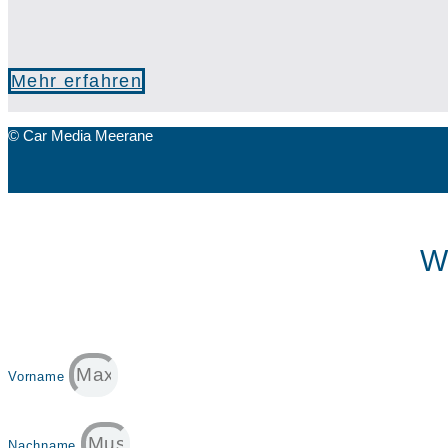
Mehr erfahren
© Car Media Meerane
W
Vorname
Nachname