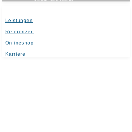
Leistungen
Referenzen
Onlineshop
Karriere
Kompetenz, Erfahrung
und Perfektion
Hier bleiben keine Wünsche offen.