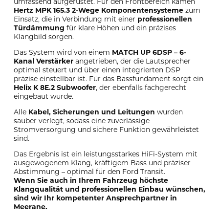
umfassend aufgerüstet. Für den Frontbereich kamen
Hertz MPK 165.3 2-Wege Komponentensysteme
zum
Einsatz, die in Verbindung mit einer
professionellen
Türdämmung
für klare Höhen und ein präzises
Klangbild sorgen.
Das System wird von einem
MATCH UP 6DSP – 6-
Kanal Verstärker
angetrieben, der die Lautsprecher
optimal steuert und über einen integrierten DSP
präzise einstellbar ist. Für das Bassfundament sorgt ein
Helix K 8E.2 Subwoofer
, der ebenfalls fachgerecht
eingebaut wurde.
Alle
Kabel, Sicherungen und Leitungen
wurden
sauber verlegt, sodass eine zuverlässige
Stromversorgung und sichere Funktion gewährleistet
sind.
Das Ergebnis ist ein leistungsstarkes HiFi-System mit
ausgewogenem Klang, kräftigem Bass und präziser
Abstimmung – optimal für den Ford Transit.
Wenn Sie auch in Ihrem Fahrzeug höchste
Klangqualität und professionellen Einbau wünschen,
sind wir Ihr kompetenter Ansprechpartner in
Meerane.