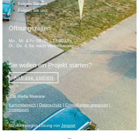
Folgen Sie uns.
Folgen Sie uns.
Öffnungszeiten
Mo., Mi. & Fr. 08.00 – 17.00 Uhr
Di., Do. & Sa. nach Vereinbarung
Sie wollen ein Projekt starten?
Anfrage stellen
© Car Media Meerane
Karrierebereich
|
Datenschutz
|
Einstellungen anpassen
|
Impressum
Rundum-sorglos-Lösung von
Jenanet