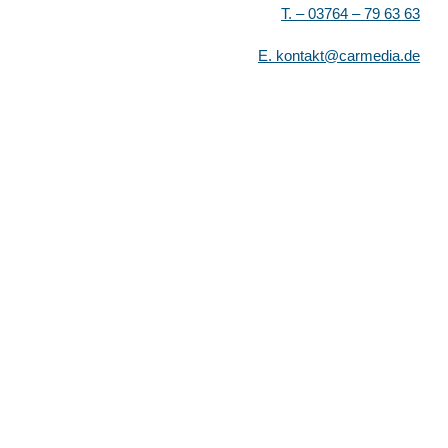
T. –
03764 – 79 63 63
E.
kontakt@carmedia.de