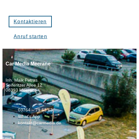
Kontaktieren
Anruf starten
Car Media Meerane
Inh. Maik Petras
Seiferitzer Allee 12
08393 Meerane
03764 – 79 63 63
What's App
kontakt@carmedia.de