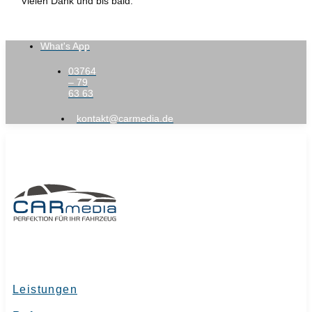
Vielen Dank und bis bald.
What's App
03764
– 79
63 63
kontakt@carmedia.de
Leistungen