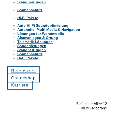
Standheizungen
Sonnenschutz
Hi-Fi Pakete
Auto Hi-Fi Soundoptimierung
Autoradio, Multi Media & Navigation
Lösungen für Wohnmobile
Alarmanlagen & Ortung
Telematik Lösungen
Sonderlösungen
Standheizungen
Sonnenschutz
Hi-Fi Pakete
Referenzen
Onlineshop
Karriere
Seiferitzer Allee 12
08393 Meerane