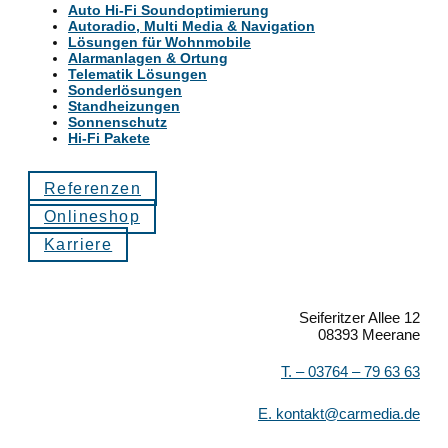
Auto Hi-Fi Soundoptimierung
Autoradio, Multi Media & Navigation
Lösungen für Wohnmobile
Alarmanlagen & Ortung
Telematik Lösungen
Sonderlösungen
Standheizungen
Sonnenschutz
Hi-Fi Pakete
Referenzen
Onlineshop
Karriere
Seiferitzer Allee 12
08393 Meerane
T. –
03764 – 79 63 63
E.
kontakt@carmedia.de