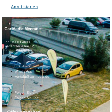
Anruf starten
Car Media Meerane
Inh. Maik Petras
Seiferitzer Allee 12
08393 Meerane
03764 – 79 63 63
What's App
kontakt@carmedia.de
Folgen Sie uns.
Folgen Sie uns.