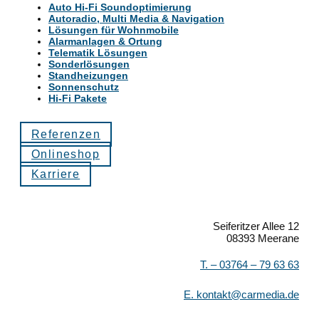
Auto Hi-Fi Soundoptimierung
Autoradio, Multi Media & Navigation
Lösungen für Wohnmobile
Alarmanlagen & Ortung
Telematik Lösungen
Sonderlösungen
Standheizungen
Sonnenschutz
Hi-Fi Pakete
Referenzen
Onlineshop
Karriere
Seiferitzer Allee 12
08393 Meerane
T. –
03764 – 79 63 63
E.
kontakt@carmedia.de