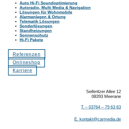
Auto Hi-Fi Soundoptimierung
Autoradio, Multi Media & Navigation
Lösungen für Wohnmobile
Alarmanlagen & Ortung
Telematik Lösungen
Sonderlösungen
Standheizungen
Sonnenschutz
Hi-Fi Pakete
Referenzen
Onlineshop
Karriere
Seiferitzer Allee 12
08393 Meerane
T. –
03764 – 79 63 63
E.
kontakt@carmedia.de