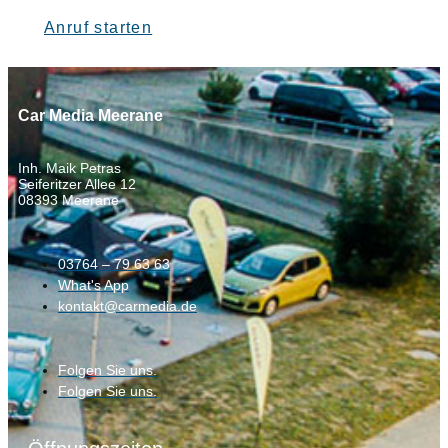
Anruf starten
Car Media Meerane
Inh. Maik Petras
Seiferitzer Allee 12
08393 Meerane
03764 – 79 63 63
What's App
kontakt@carmedia.de
Folgen Sie uns.
Folgen Sie uns.