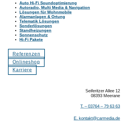
Auto Hi-Fi Soundoptimierung
Autoradio, Multi Media & Navigation
Lösungen für Wohnmobile
Alarmanlagen & Ortung
Telematik Lösungen
Sonderlösungen
Standheizungen
Sonnenschutz
Hi-Fi Pakete
Referenzen
Onlineshop
Karriere
Seiferitzer Allee 12
08393 Meerane
T. –
03764 – 79 63 63
E.
kontakt@carmedia.de