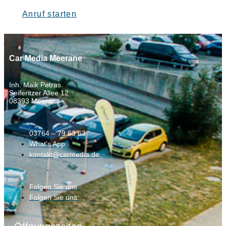
Anruf starten
Car Media Meerane
Inh. Maik Petras
Seiferitzer Allee 12
08393 Meerane
03764 – 79 63 63
What's App
kontakt@carmedia.de
Folgen Sie uns.
Folgen Sie uns.