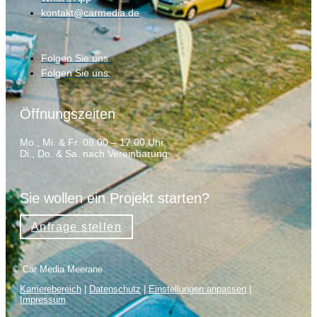
kontakt@carmedia.de
Folgen Sie uns.
Folgen Sie uns.
Öffnungszeiten
Mo., Mi. & Fr. 08.00 – 17.00 Uhr
Di., Do. & Sa. nach Vereinbarung
Sie wollen ein Projekt starten?
Anfrage stellen
© Car Media Meerane
Karrierebereich
|
Datenschutz
|
Einstellungen anpassen
|
Impressum