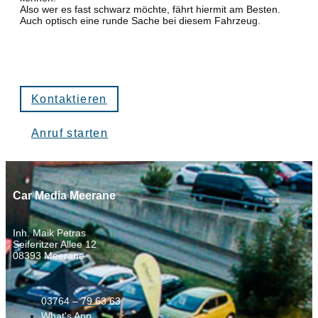
Also wer es fast schwarz möchte, fährt hiermit am Besten.
Auch optisch eine runde Sache bei diesem Fahrzeug.
Kontaktieren
Anruf starten
Car Media Meerane
Inh. Maik Petras
Seiferitzer Allee 12
08393 Meerane
03764 – 79 63 63
What's App