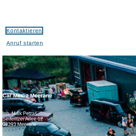
Kontaktieren
Anruf starten
Car Media Meerane
Inh. Maik Petras
Seiferitzer Allee 12
08393 Meerane