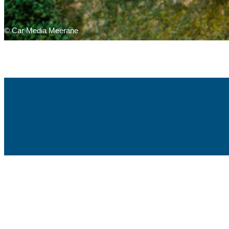
© Car Media Meerane
Karrierebereich
|
Datenschutz
|
Einstellungen anp
Rundum-sorglos-Lösung von
Jenanet