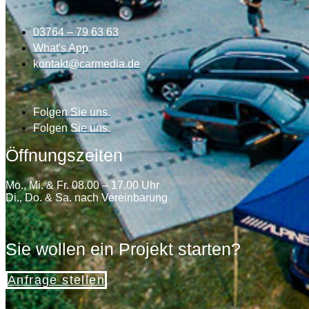
03764 – 79 63 63
What's App
kontakt@carmedia.de
Folgen Sie uns.
Folgen Sie uns.
Öffnungszeiten
Mo., Mi. & Fr. 08.00 – 17.00 Uhr
Di., Do. & Sa. nach Vereinbarung
Sie wollen ein Projekt starten?
Anfrage stellen