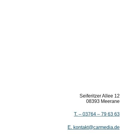
Seiferitzer Allee 12
08393 Meerane
T. –
03764 – 79 63 63
E.
kontakt@carmedia.de