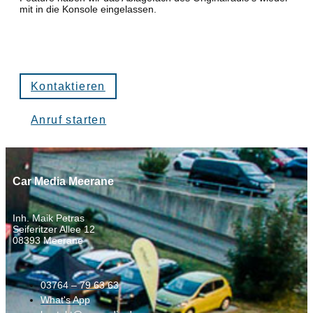
mit in die Konsole eingelassen.
Kontaktieren
Anruf starten
Car Media Meerane
Inh. Maik Petras
Seiferitzer Allee 12
08393 Meerane
03764 – 79 63 63
What's App