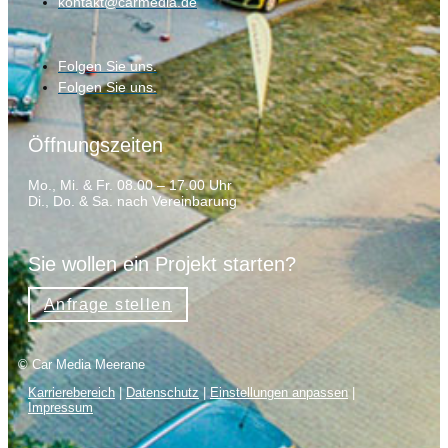
kontakt@carmedia.de
Folgen Sie uns.
Folgen Sie uns.
Öffnungszeiten
Mo., Mi. & Fr. 08.00 – 17.00 Uhr
Di., Do. & Sa. nach Vereinbarung
Sie wollen ein Projekt starten?
Anfrage stellen
© Car Media Meerane
Karrierebereich
|
Datenschutz
|
Einstellungen anpassen
|
Impressum