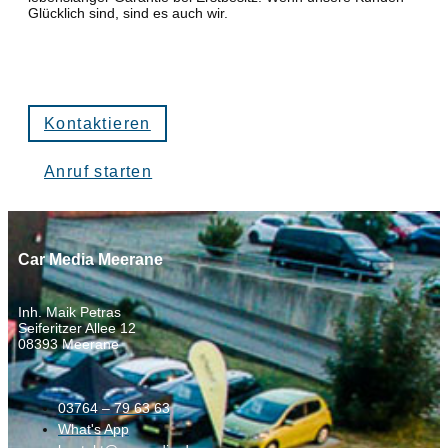
Glücklich sind, sind es auch wir.
Kontaktieren
Anruf starten
Car Media Meerane
Inh. Maik Petras
Seiferitzer Allee 12
08393 Meerane
03764 – 79 63 63
What's App