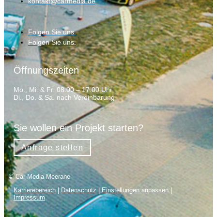
kontakt@carmedia.de
Folgen Sie uns.
Folgen Sie uns.
Öffnungszeiten
Mo., Mi. & Fr. 08.00 – 17.00 Uhr
Di., Do. & Sa. nach Vereinbarung
Sie wollen ein Projekt starten?
Anfrage stellen
© Car Media Meerane
Karrierebereich
|
Datenschutz
|
Einstellungen anpassen
|
Impressum