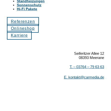
Standheizungen
Sonnenschutz
Hi-Fi Pakete
Referenzen
Onlineshop
Karriere
Seiferitzer Allee 12
08393 Meerane
T. –
03764 – 79 63 63
E.
kontakt@carmedia.de