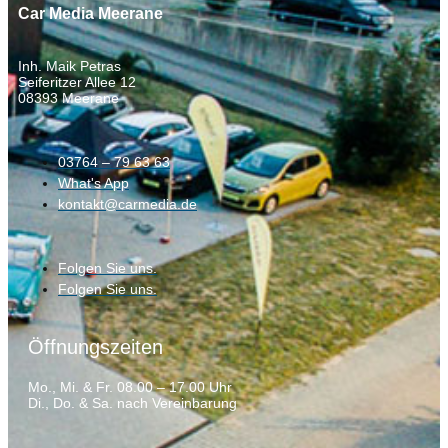
Car Media Meerane
Inh. Maik Petras
Seiferitzer Allee 12
08393 Meerane
03764 – 79 63 63
What's App
kontakt@carmedia.de
Folgen Sie uns.
Folgen Sie uns.
Öffnungszeiten
Mo., Mi. & Fr. 08.00 – 17.00 Uhr
Di., Do. & Sa. nach Vereinbarung