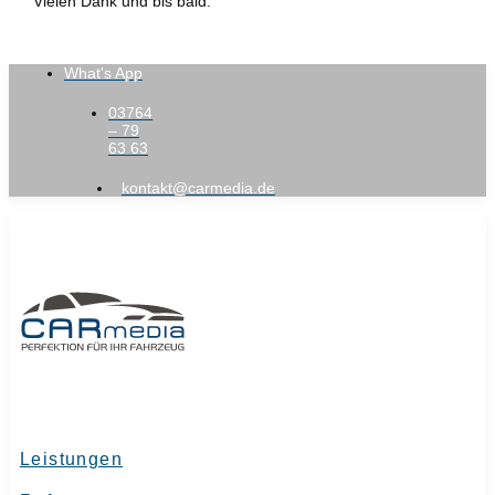
Vielen Dank und bis bald.
What's App
03764
– 79
63 63
kontakt@carmedia.de
Leistungen