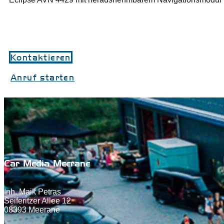
Kontaktieren
Anruf starten
Car Media Meerane
Inh. Maik Petras
Seiferitzer Allee 12
08393 Meerane