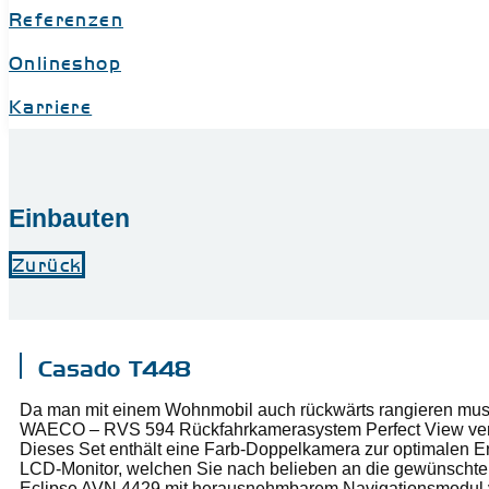
Referenzen
Onlineshop
Karriere
Einbauten
Zurück
Casado T448
Da man mit einem Wohnmobil auch rückwärts rangieren muss u
WAECO – RVS 594 Rückfahrkamerasystem Perfect View ver
Dieses Set enthält eine Farb-Doppelkamera zur optimalen Er
LCD-Monitor, welchen Sie nach belieben an die gewünschte 
Eclipse AVN 4429 mit herausnehmbarem Navigationsmodul 