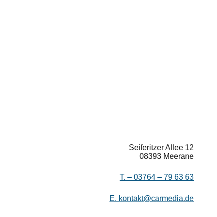
Seiferitzer Allee 12
08393 Meerane
T. –
03764 – 79 63 63
E.
kontakt@carmedia.de