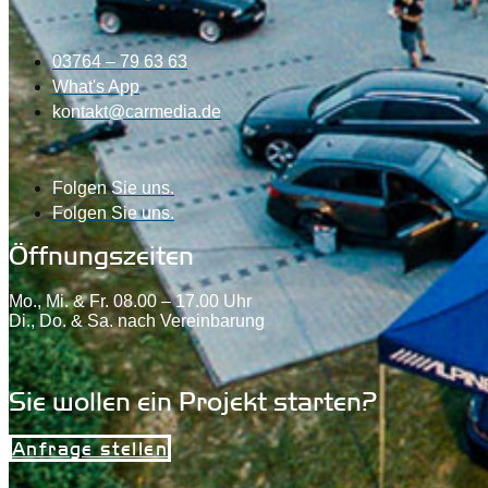
03764 – 79 63 63
What's App
kontakt@carmedia.de
Folgen Sie uns.
Folgen Sie uns.
Öffnungszeiten
Mo., Mi. & Fr. 08.00 – 17.00 Uhr
Di., Do. & Sa. nach Vereinbarung
Sie wollen ein Projekt starten?
Anfrage stellen