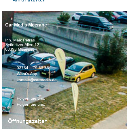
Car Media Meerane
Inh. Maik Petras
Seiferitzer Allee 12
08393 Meerane
03764 – 79 63 63
What's App
kontakt@carmedia.de
Folgen Sie uns.
Folgen Sie uns.
Öffnungszeiten