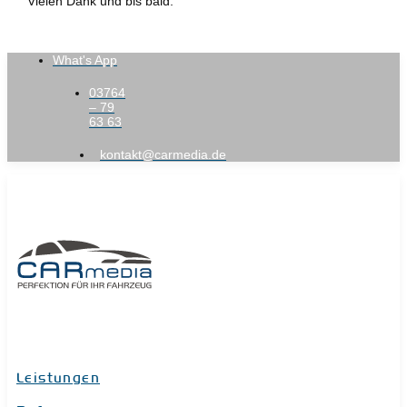
Vielen Dank und bis bald.
What's App
03764
– 79
63 63
kontakt@carmedia.de
Leistungen